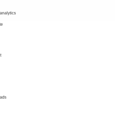
analytics
te
t
-ads